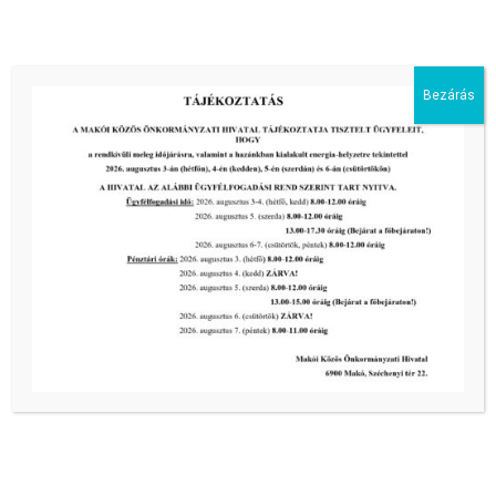
III. fokú hőségriadó –
önkormányzatunk is intézkedik a
biztonságos ivóvíz- és energiaellátás
érdekében!
Bezárás
2026-08-05
HARMADFOKÚ HŐSÉGRIADÓ LÉP
ÉLETBE!
2026-08-05
2026-os programnaptár
2026-03-13
Aktuális hírek:
III. fokú hőségriadó –
önkormányzatunk a továbbiakban is
intézkedik a biztonságos ivóvíz- és
energiaellátás érdekében!
2026-08-05