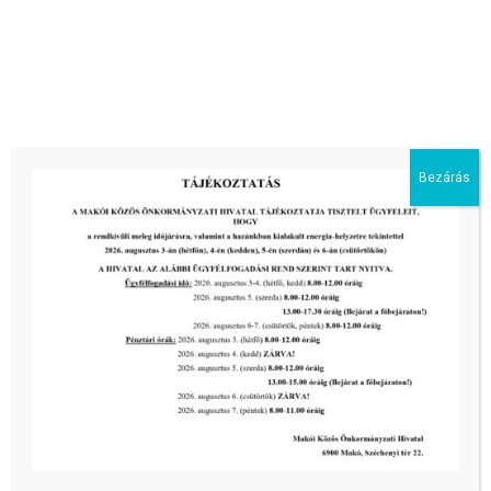
Pályázati felhívás:MAKÓ, JÓZSET ATTILA U. 2. FSZ. 3. ÉS
MAKÓ, JÓZSEF ATTILA U. 2. FSZ. 4. SZÁM ALATTI
ÖSSZESEN 257 m² ALAPTERÜLETŰ, GALÉRIÁZOTT
ÜZLETHELYISÉGEK
Bezárás
tovább...
Kiemelt bejegyzések:
III. fokú hőségriadó –
önkormányzatunk a továbbiakban is
intézkedik a biztonságos ivóvíz- és
energiaellátás érdekében!