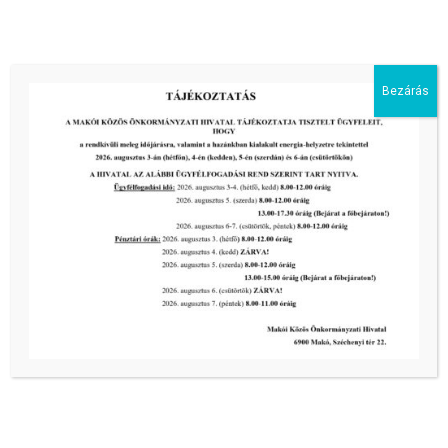
III. fokú hőségriadó –
önkormányzatunk is intézkedik a
biztonságos ivóvíz- és energiaellátás
érdekében!
Bezárás
2026-08-05
HARMADFOKÚ HŐSÉGRIADÓ LÉP
ÉLETBE!
2026-08-05
2026-os programnaptár
2026-03-13
Aktuális hírek:
III. fokú hőségriadó –
önkormányzatunk a továbbiakban is
intézkedik a biztonságos ivóvíz- és
energiaellátás érdekében!
2026-08-05