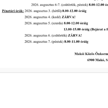
Szociális és Lakásügyi Bizottság
rendes ülése 2026. május 15.
napján
tovább...
A Polgármesteri Hi
a
Hétfő
ivóvíz- és
Kedd