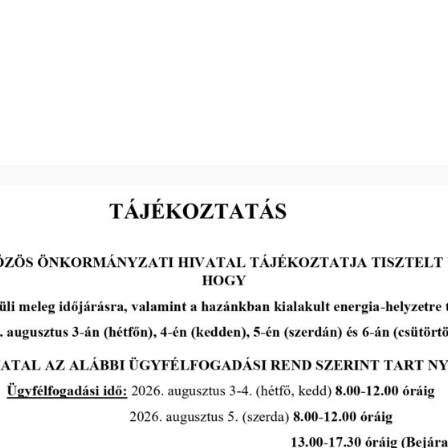
Modok Csaba s. k.
elnök
2026-05-13