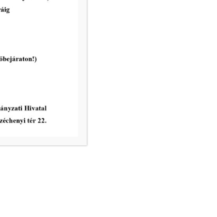
Szociális és Lakásügyi Bizottsága
rendkívüli ülés 2026. április 29-én
tovább...
vatal ügyfélfogadási rendje:
8.00 – 12.00
nincs ügyfélfogadás