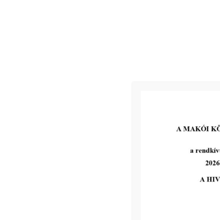
Jegyzőkönyv
Zárt ülési döntések
Kapcsolódó
2026-06-17