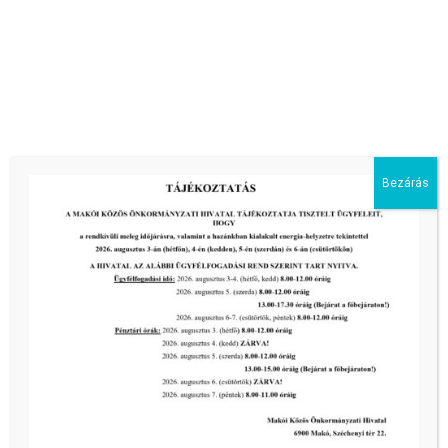
Pályázati felhívás:MAKÓ, JÓZSET ATTILA U. 2. FSZ. 3. ÉS
MAKÓ, JÓZSEF ATTILA U. 2. FSZ. 4. SZÁM ALATTI
ÖSSZESEN 257 m² ALAPTERÜLETŰ, GALÉRIÁZOTT
Bezárás
ÜZLETHELYISÉGEK
tovább...
Kiemelt bejegyzések:
III. fokú hőségriadó –
önkormányzatunk a továbbiakban is