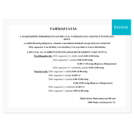
III. fokú hőségriadó –
önkormányzatunk is intézkedik a
biztonságos ivóvíz- és energiaellátás
érdekében!
Bezárás
2026-08-05
HARMADFOKÚ HŐSÉGRIADÓ LÉP
ÉLETBE!
2026-08-05
2026-os programnaptár
2026-03-13
Aktuális hírek:
III. fokú hőségriadó –
önkormányzatunk a továbbiakban is
intézkedik a biztonságos ivóvíz- és
energiaellátás érdekében!
2026-08-05