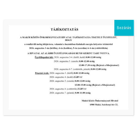
III. fokú hőségriadó –
önkormányzatunk is intézkedik a
biztonságos ivóvíz- és energiaellátás
érdekében!
Bezárás
2026-08-05
HARMADFOKÚ HŐSÉGRIADÓ LÉP
ÉLETBE!
2026-08-05
2026-os programnaptár
2026-03-13
Aktuális hírek:
III. fokú hőségriadó –
önkormányzatunk a továbbiakban is
intézkedik a biztonságos ivóvíz- és
energiaellátás érdekében!
2026-08-05