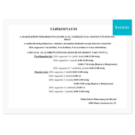
III. fokú hőségriadó –
önkormányzatunk is intézkedik a
biztonságos ivóvíz- és energiaellátás
érdekében!
Bezárás
2026-08-05
HARMADFOKÚ HŐSÉGRIADÓ LÉP
ÉLETBE!
2026-08-05
2026-os programnaptár
2026-03-13
Aktuális hírek:
III. fokú hőségriadó –
önkormányzatunk a továbbiakban is
intézkedik a biztonságos ivóvíz- és
energiaellátás érdekében!
2026-08-05