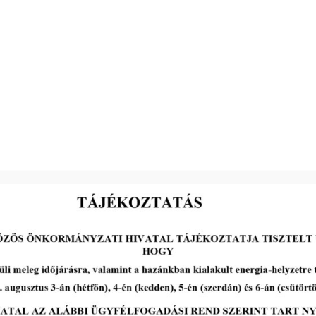
ánlatok elbírálása, versenytárgyalás időpontja és az ajánlattevők értesítésének
ítést, amelyeknek helye: Makói Közös Önkormányzati Hivatal Makói székhelytele
2026-07-13