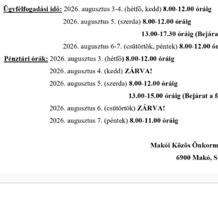
Pályázat: MAKÓ, RUDNAY U. 2. A.
ÉP. A LH. ÉPÜLET FÖLDSZINTI 17,09
m² ALAPTERÜLETŰ
GARÁZSHELYISÉG
tovább...