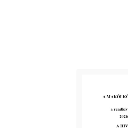
4./
A pályázati ajánlatok bontási időpontja és helye, pályázati aj
úton tértivevényes levélben, vagy elektronikus úton kapnak értes
emelet 205. iroda.
Makó, 2025. 06. 25.
Kapcsolódó
2026-07-13