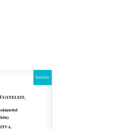
 módja:
Az ajánlattevők az előbbi időpontokról írásban, postai
pülés hivatala (6900 Makó, Széchenyi tér 22.) szárnyépület II.
Bezárás
2026-07-03