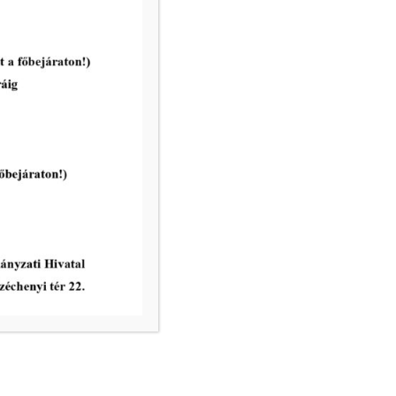
Pályázati felhívás:MAKÓ, JÓZSET
ATTILA U. 2. FSZ. 3. ÉS MAKÓ,
JÓZSEF ATTILA U. 2. FSZ. 4. SZÁM
ALATTI ÖSSZESEN 257 m²
ALAPTERÜLETŰ, GALÉRIÁZOTT
ÜZLETHELYISÉGEK
tovább...