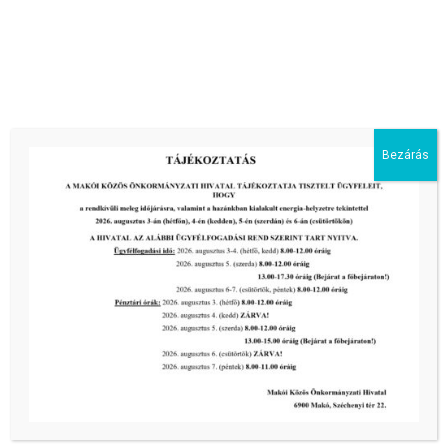
III. fokú hőségriadó –
önkormányzatunk a továbbiakban is
intézkedik a biztonságos ivóvíz- és
energiaellátás érdekében!
2026-08-05
III. fokú hőségriadó –
Bezárás
önkormányzatunk is intézkedik a
biztonságos ivóvíz- és energiaellátás
érdekében!
2026-08-05
HARMADFOKÚ HŐSÉGRIADÓ LÉP
ÉLETBE!
2026-08-05
2026-os programnaptár
2026-03-13