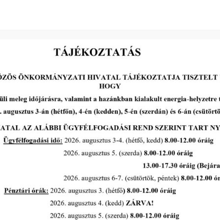
2026-07-29
Makó város közterületein a
díszfák, cserjék növényvédelmi
permetezésére kerül sor 2026.
augusztus 5-7 között
tovább...