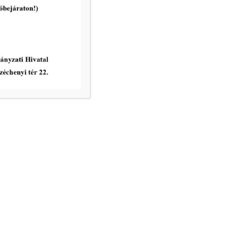
vatal ügyfélfogadási rendje:
8.00 – 12.00
nincs ügyfélfogadás
8.00 – 12.00, 13.00 – 17.30
nincs ügyfélfogadás
8.00 – 12.00
ri Hivatal telefonkönyve