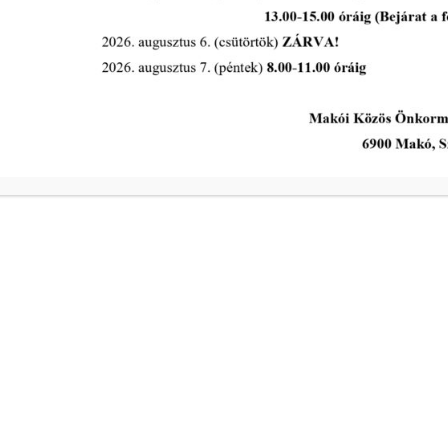
A Polgármesteri Hi
a
Hétfő
ivóvíz- és
Kedd
Szerda
a
Csütörtök
ivóvíz- és
Péntek
s intézkedik a
Makói Polgármeste
ekében!