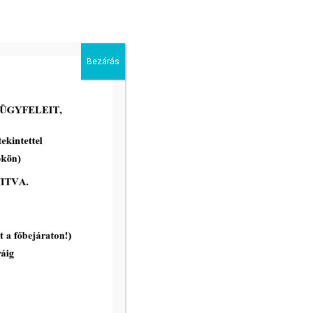
2026-07-20
Bezárás
DTkH Nonprofit Kft.
ügyfélkapcsolati pont
nyitvatartása 2026. július 22. és
2026. július 27. napján
tovább...