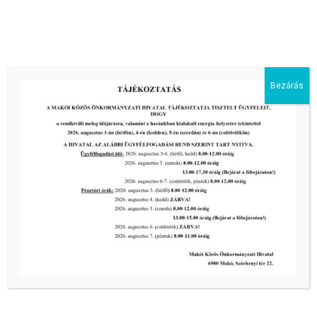
energiaellátás érdekében!
2026-08-05
III. fokú hőségriadó –
önkormányzatunk is intézkedik a
biztonságos ivóvíz- és energiaellátás
Bezárás
érdekében!
2026-08-05
HARMADFOKÚ HŐSÉGRIADÓ LÉP
ÉLETBE!
2026-08-05
2026-os programnaptár
2026-03-13
Aktuális hírek:
III. fokú hőségriadó –
önkormányzatunk a továbbiakban is