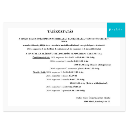
2026-08-05
III. fokú hőségriadó –
önkormányzatunk is intézkedik a
biztonságos ivóvíz- és energiaellátás
érdekében!
Bezárás
2026-08-05
HARMADFOKÚ HŐSÉGRIADÓ LÉP
ÉLETBE!
2026-08-05
2026-os programnaptár
2026-03-13
Aktuális hírek:
III. fokú hőségriadó –
önkormányzatunk a továbbiakban is
intézkedik a biztonságos ivóvíz- és
energiaellátás érdekében!