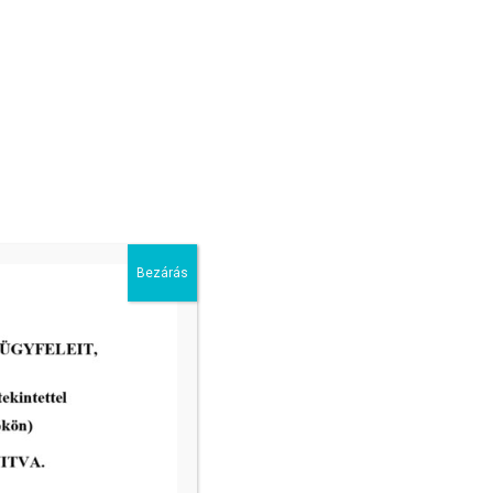
pülés hivatala (6900 Makó, Széchenyi tér 22.) szárnyépület II.
Bezárás
2026-07-03