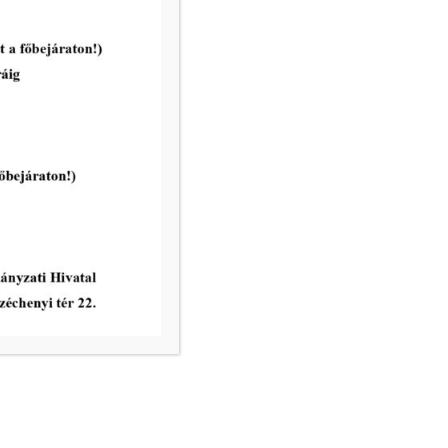
Pályázati felhívás:MAKÓ, JÓZSET
ATTILA U. 2. FSZ. 3. ÉS MAKÓ,
JÓZSEF ATTILA U. 2. FSZ. 4. SZÁM
ALATTI ÖSSZESEN 257 m²
ALAPTERÜLETŰ, GALÉRIÁZOTT
ÜZLETHELYISÉGEK
tovább...