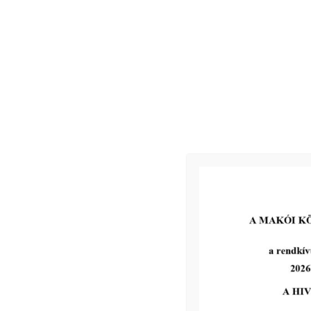
úton tértivevényes levélben, vagy elektronikus úton kapnak értes
emelet 205. iroda.
Makó, 2025. 03. 26.
Kapcsolódó
2026-07-13