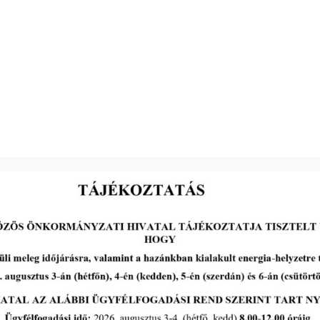
ítést, amelyeknek helye: Makói Közös Önkormányzati Hivatal Makói székhelytele
2026-07-13