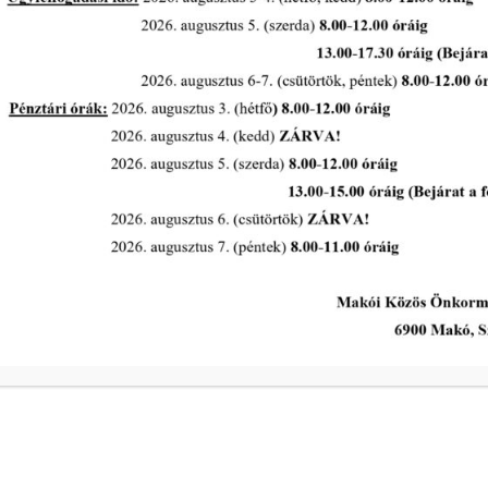
Pályázat: MAKÓ, RUDNAY U. 2. A.
ÉP. A LH. ÉPÜLET FÖLDSZINTI 17,09
m² ALAPTERÜLETŰ
GARÁZSHELYISÉG
tovább...