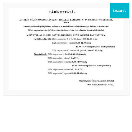
III. fokú hőségriadó –
Bezárás
önkormányzatunk is intézkedik a
biztonságos ivóvíz- és energiaellátás
érdekében!
2026-08-05
HARMADFOKÚ HŐSÉGRIADÓ LÉP
ÉLETBE!
2026-08-05
2026-os programnaptár
2026-03-13
Aktuális hírek:
Felhívás Palócz János póthagyatéki
ügyében
2026-08-10
Felhívás Zsemberi Mihály