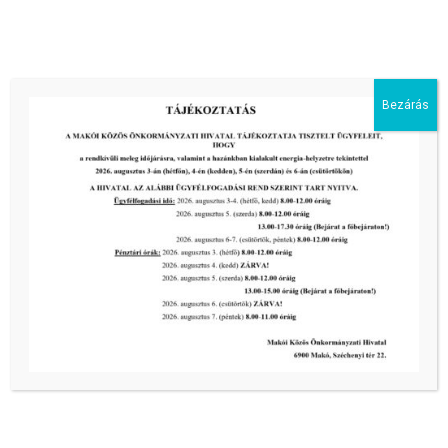
2026-08-05
III. fokú hőségriadó –
önkormányzatunk is intézkedik a
biztonságos ivóvíz- és energiaellátás
érdekében!
Bezárás
2026-08-05
HARMADFOKÚ HŐSÉGRIADÓ LÉP
ÉLETBE!
2026-08-05
2026-os programnaptár
2026-03-13
Aktuális hírek:
III. fokú hőségriadó –
önkormányzatunk a továbbiakban is
intézkedik a biztonságos ivóvíz- és
energiaellátás érdekében!