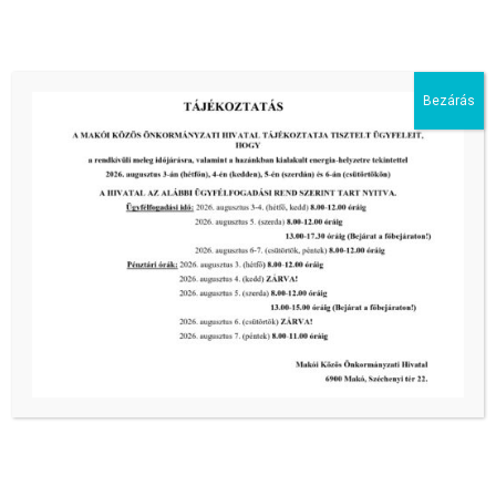
III. fokú hőségriadó –
önkormányzatunk is intézkedik a
biztonságos ivóvíz- és energiaellátás
érdekében!
Bezárás
2026-08-05
HARMADFOKÚ HŐSÉGRIADÓ LÉP
ÉLETBE!
2026-08-05
2026-os programnaptár
2026-03-13
Aktuális hírek:
III. fokú hőségriadó –
önkormányzatunk a továbbiakban is
intézkedik a biztonságos ivóvíz- és
energiaellátás érdekében!
2026-08-05