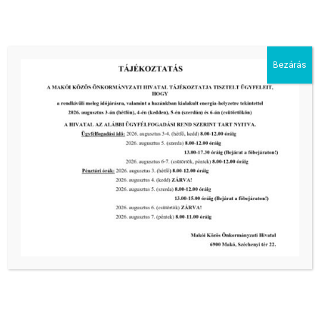
III. fokú hőségriadó –
önkormányzatunk is intézkedik a
biztonságos ivóvíz- és energiaellátás
érdekében!
Bezárás
2026-08-05
HARMADFOKÚ HŐSÉGRIADÓ LÉP
ÉLETBE!
2026-08-05
2026-os programnaptár
2026-03-13
Aktuális hírek:
III. fokú hőségriadó –
önkormányzatunk a továbbiakban is
intézkedik a biztonságos ivóvíz- és
energiaellátás érdekében!
2026-08-05