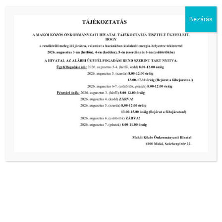
Bezárás
Kiemelt bejegyzések:
III. fokú hőségriadó –
önkormányzatunk a továbbiakban is
intézkedik a biztonságos ivóvíz- és
energiaellátás érdekében!
2026-08-05
III. fokú hőségriadó –
önkormányzatunk a továbbiakban is
intézkedik a biztonságos ivóvíz- és
energiaellátás érdekében!
2026-08-05
III. fokú hőségriadó –
önkormányzatunk is intézkedik a
biztonságos ivóvíz- és energiaellátás
érdekében!