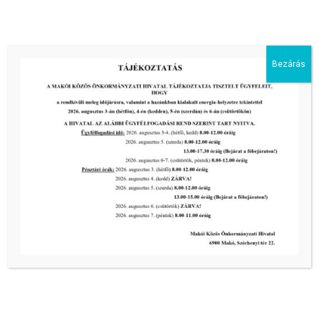
biztonságos ivóvíz- és energiaellátás érdekében!
tovább...
Bezárás
Kiemelt bejegyzések:
III. fokú hőségriadó –
önkormányzatunk a továbbiakban is
intézkedik a biztonságos ivóvíz- és
energiaellátás érdekében!
2026-08-05
III. fokú hőségriadó –
önkormányzatunk a továbbiakban is
intézkedik a biztonságos ivóvíz- és
energiaellátás érdekében!
2026-08-05