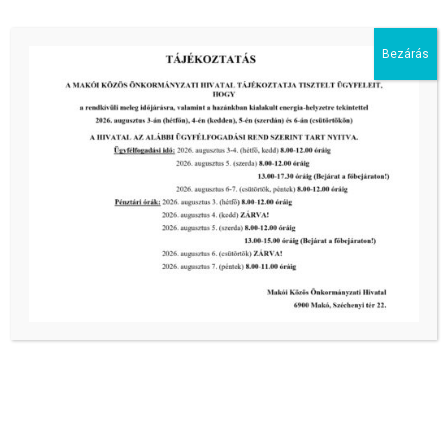
Bezárás
Kiemelt bejegyzések:
III. fokú hőségriadó –
önkormányzatunk a továbbiakban is
intézkedik a biztonságos ivóvíz- és
energiaellátás érdekében!
2026-08-05
III. fokú hőségriadó –
önkormányzatunk a továbbiakban is
intézkedik a biztonságos ivóvíz- és
energiaellátás érdekében!
2026-08-05
III. fokú hőségriadó –
önkormányzatunk is intézkedik a
biztonságos ivóvíz- és energiaellátás