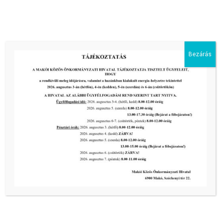
2026-08-05
III. fokú hőségriadó –
önkormányzatunk is intézkedik a
biztonságos ivóvíz- és energiaellátás
Bezárás
érdekében!
2026-08-05
HARMADFOKÚ HŐSÉGRIADÓ LÉP
ÉLETBE!
2026-08-05
2026-os programnaptár
2026-03-13
Aktuális hírek:
III. fokú hőségriadó –
önkormányzatunk a továbbiakban is
intézkedik a biztonságos ivóvíz- és