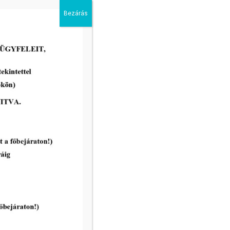
Bezárás
„Unokázós” csalók jelentek meg a
városban!
tovább...