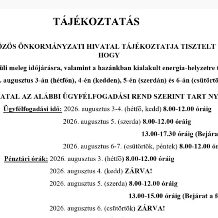
FIGYELEMFELHÍVÁS- VAD
ELÜTÉSE MIATT BEKÖVETKEZETT
BALESETEK MEGELŐZÉSÉHEZ
tovább...