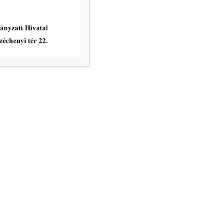
vatal ügyfélfogadási rendje:
8.00 – 12.00
nincs ügyfélfogadás
8.00 – 12.00, 13.00 – 17.30
nincs ügyfélfogadás
8.00 – 12.00
ri Hivatal telefonkönyve
égek:
– email:
info@mako.hu
tézés: