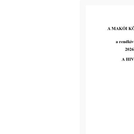
Vegyszeres gyomirtás vasúti
pályák mentén
tovább...