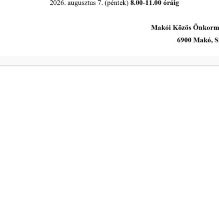
A Polgármesteri Hi
a
Hétfő
ivóvíz- és
Kedd
Szerda
a
Csütörtök
ivóvíz- és
Péntek
s intézkedik a
Makói Polgármeste
ekében!
Központi elérhetős
telefon:
+36 62 511 800
Elektronikus ügyin