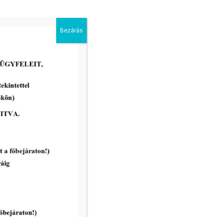
2026-08-05
Bezárás
III. fokú hőségriadó –
önkormányzatunk is intézkedik a
biztonságos ivóvíz- és
energiaellátás érdekében!
tovább...