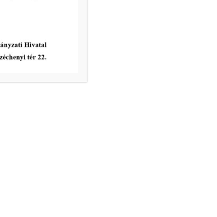
vatal ügyfélfogadási rendje:
8.00 – 12.00
nincs ügyfélfogadás
8.00 – 12.00, 13.00 – 17.30
nincs ügyfélfogadás
8.00 – 12.00
ri Hivatal telefonkönyve
égek: