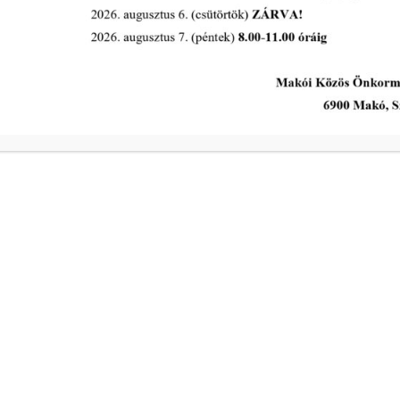
A Polgármesteri Hi
a
Hétfő
ivóvíz- és
Kedd
Szerda
a
Csütörtök
ivóvíz- és
Péntek
s intézkedik a
Makói Polgármeste
ekében!
Központi elérhetős