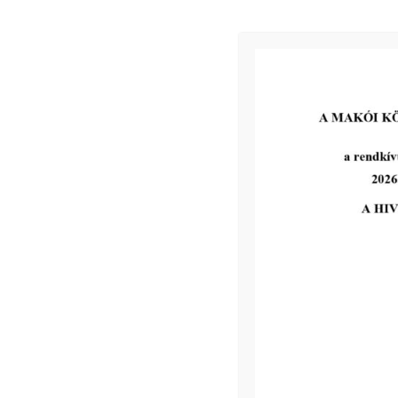
2026-08-05
III. fokú hőségriadó –
önkormányzatunk a
továbbiakban is intézkedik a
biztonságos ivóvíz- és
energiaellátás érdekében!
tovább...