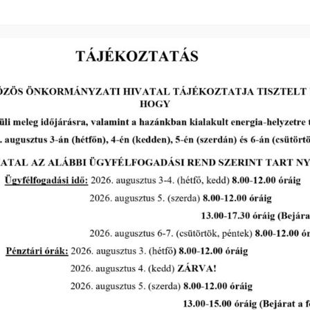
2026-08-05
III. fokú hőségriadó –
önkormányzatunk a
továbbiakban is intézkedik a
biztonságos ivóvíz- és
energiaellátás érdekében!
tovább...