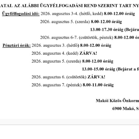
Makó város közterületein a
díszfák, cserjék növényvédelmi
permetezésére kerül sor 2026.
augusztus 5-7 között
tovább...