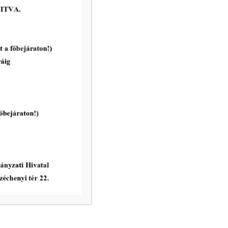
DTkH Nonprofit Kft.
ügyfélkapcsolati pont
nyitvatartása 2026. július 22. és
2026. július 27. napján
tovább...