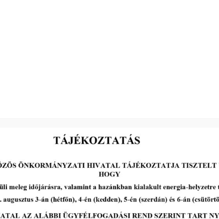
Farkas Éva Erzsébet
a Társulási Tanács elnöke
2026-04-24