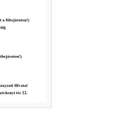
A „Makó és Térsége”
Ivóvízminőség-javító
Önkormányzati Társulás
Társulási Tanácsa ülést tart
2026.02.20-án
tovább...