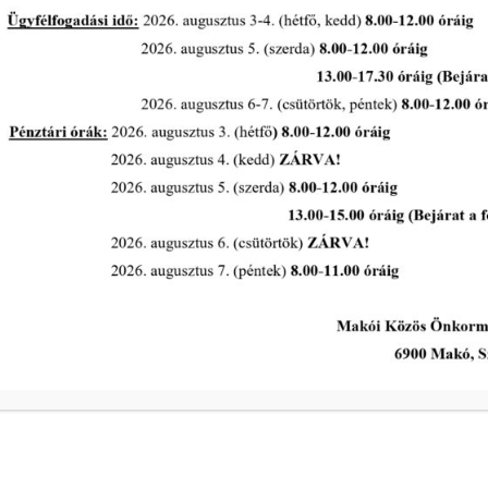
„Makó és Térsége” Ivóvízminőség-
javító Önkormányzati Társulás
Társulási Tanácsa 2026. április 30-
-
án ülést tart.
tovább...