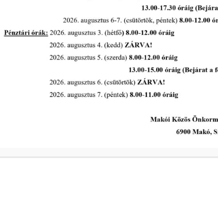
Makovecz Imre és
Városüzemeltetési Bizottság
rendes ülése 2026. május 18.
napján
tovább...
A Polgármesteri Hi
a
Hétfő