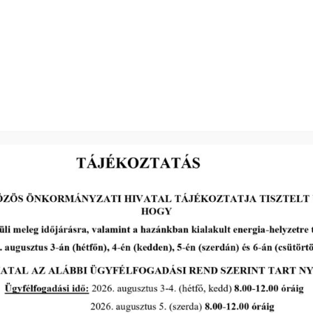
Kovács Sándor s.k.
elnök
2026-05-13