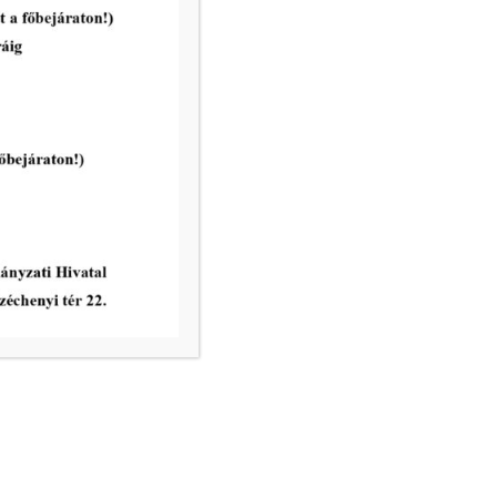
Makovecz Imre és
Városüzemeltetési Bizottsága
rendes ülése 2026. április 27.
napján
tovább...
vatal ügyfélfogadási rendje:
8.00 – 12.00