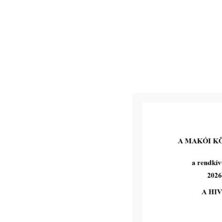
Jegyzőkönyv
Kapcsolódó
2026-06-17