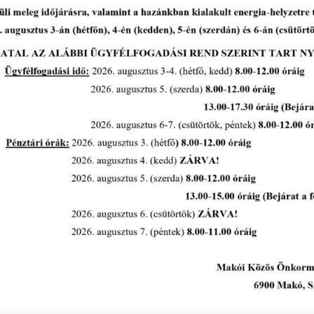
augusztus 5-7 között
tovább...
A Polgármesteri Hi
a
Hétfő
ivóvíz- és
Kedd
Szerda
a
Csütörtök
ivóvíz- és
Péntek