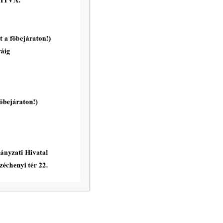
vatal ügyfélfogadási rendje:
8.00 – 12.00
nincs ügyfélfogadás
8.00 – 12.00, 13.00 – 17.30
nincs ügyfélfogadás
8.00 – 12.00
ri Hivatal telefonkönyve
égek:
– email:
info@mako.hu