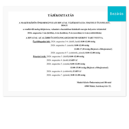
Bezárás
Kiemelt bejegyzések:
III. fokú hőségriadó –
önkormányzatunk a továbbiakban is
intézkedik a biztonságos ivóvíz- és
energiaellátás érdekében!
2026-08-05
III. fokú hőségriadó –
önkormányzatunk a továbbiakban is
intézkedik a biztonságos ivóvíz- és
energiaellátás érdekében!
2026-08-05
III. fokú hőségriadó –
önkormányzatunk is intézkedik a
biztonságos ivóvíz- és energiaellátás
érdekében!