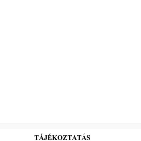
:
szobájában.
artalmazza a kiírás részletes feltételeit, az ingatlan legfontosabb jelle
 Polgármesteri Hivatal Innovációs és Városfejlesztési Iroda Vagyonc
6900 Makó, Széchenyi tér 22.
(Szárnyépület II. emelet 206. iroda, Telefon: 62/511-838)