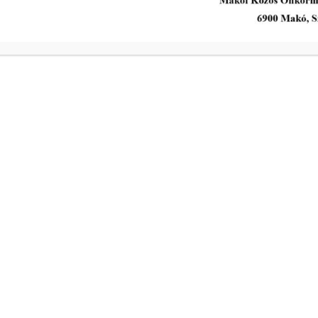
ÉP. A LH. ÉPÜLET FÖLDSZINTI 17,09
m² ALAPTERÜLETŰ
GARÁZSHELYISÉG
tovább...
A Polgármesteri Hi
a
Hétfő
ivóvíz- és
Kedd