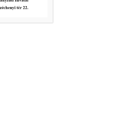
ATTILA U. 2. FSZ. 3. ÉS MAKÓ,
JÓZSEF ATTILA U. 2. FSZ. 4. SZÁM
ALATTI ÖSSZESEN 257 m²
ALAPTERÜLETŰ, GALÉRIÁZOTT
ÜZLETHELYISÉGEK
tovább...
vatal ügyfélfogadási rendje:
8.00 – 12.00
nincs ügyfélfogadás