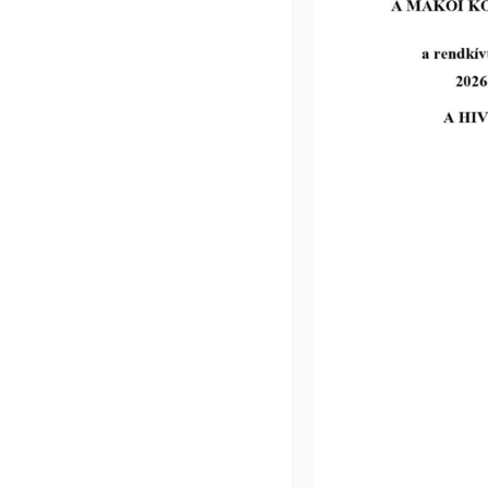
TOP_PLUSZ-1.3.2-23-MA1-2025-
00004 Városi vízgazdálkodási és 
kezelési fejlesztések
megvalósítása – Nagyér-csatorn
rekonstrukciója, záportározója é
a hozzá kapcsolódó létesítményei
tovább...