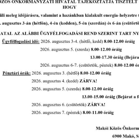
-
a
s
Makói Óvoda – Boldogság
Világnapja
tovább...