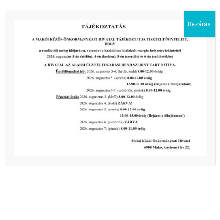
Bezárás
Kiemelt bejegyzések:
III. fokú hőségriadó –
önkormányzatunk a továbbiakban is
intézkedik a biztonságos ivóvíz- és
energiaellátás érdekében!
2026-08-05
III. fokú hőségriadó –
önkormányzatunk a továbbiakban is
intézkedik a biztonságos ivóvíz- és
energiaellátás érdekében!
2026-08-05
III. fokú hőségriadó –
önkormányzatunk is intézkedik a
biztonságos ivóvíz- és energiaellátás
érdekében!