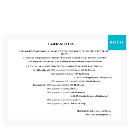
III. fokú hőségriadó –
önkormányzatunk a továbbiakban is
intézkedik a biztonságos ivóvíz- és
energiaellátás érdekében!
2026-08-05
III. fokú hőségriadó –
Bezárás
önkormányzatunk is intézkedik a
biztonságos ivóvíz- és energiaellátás
érdekében!
2026-08-05
HARMADFOKÚ HŐSÉGRIADÓ LÉP
ÉLETBE!
2026-08-05
2026-os programnaptár
2026-03-13
Aktuális hírek: