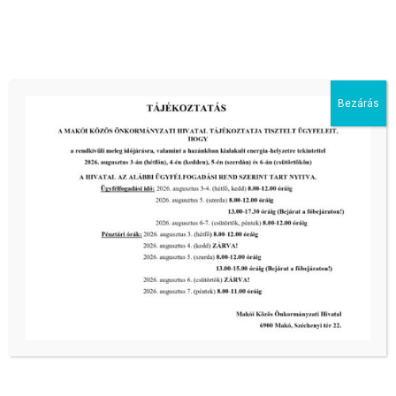
DTkH Nonprofit Kft. ügyfélkapcsolati pont
nyitvatartása 2026. július 22. és 2026. július 27. napján
Bezárás
tovább...
Kiemelt bejegyzések:
III. fokú hőségriadó –
önkormányzatunk a továbbiakban is
intézkedik a biztonságos ivóvíz- és
energiaellátás érdekében!
2026-08-05
III. fokú hőségriadó –
önkormányzatunk a továbbiakban is
intézkedik a biztonságos ivóvíz- és