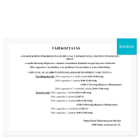
„Unokázós” csalók jelentek meg a városban!
Bezárás
tovább...
Kiemelt bejegyzések:
III. fokú hőségriadó –
önkormányzatunk a továbbiakban is
intézkedik a biztonságos ivóvíz- és
energiaellátás érdekében!
2026-08-05