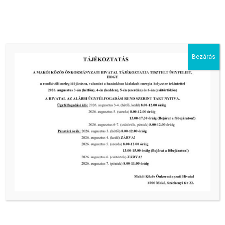
energiaellátás érdekében!
2026-08-05
III. fokú hőségriadó –
önkormányzatunk is intézkedik a
biztonságos ivóvíz- és energiaellátás
Bezárás
érdekében!
2026-08-05
HARMADFOKÚ HŐSÉGRIADÓ LÉP
ÉLETBE!
2026-08-05
2026-os programnaptár
2026-03-13
Aktuális hírek:
III. fokú hőségriadó –
önkormányzatunk a továbbiakban is
intézkedik a biztonságos ivóvíz- és