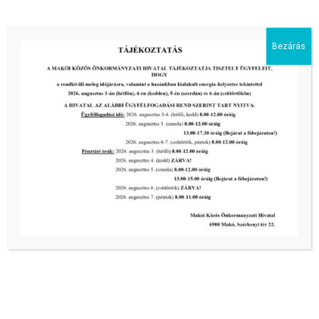
tovább...
Bezárás
Kiemelt bejegyzések:
III. fokú hőségriadó –
önkormányzatunk a továbbiakban is
intézkedik a biztonságos ivóvíz- és
energiaellátás érdekében!
2026-08-05
III. fokú hőségriadó –
önkormányzatunk a továbbiakban is
intézkedik a biztonságos ivóvíz- és
energiaellátás érdekében!
2026-08-05
III. fokú hőségriadó –
önkormányzatunk is intézkedik a