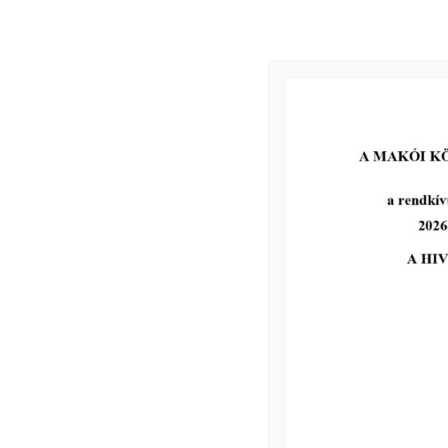
3./ Előterjesztések
4./ Egyebek
December:
1./ Elnöki tájékoztató az előző ülés óta történt fontosabb es
Előadó:
elnök
2./ A nemzetiségi önkormányzat 2021. évi munkatervének össz
Előadó:
elnök
3/ Előterjesztések
4./ Egyebek
Kapcsolódó