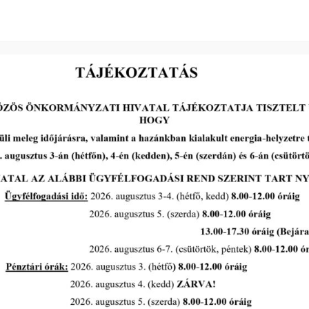
eményekről
eállítása és elfogadása