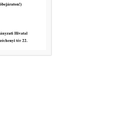
2022-06-16
A Makói Roma Nemzetiségi
Önkormányzat 2021. évi
munkaterv
tovább...