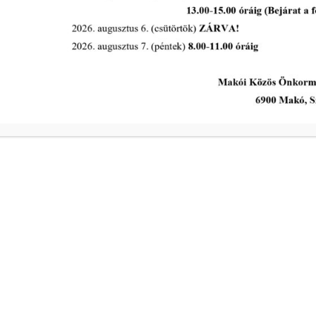
2022-06-16
A Makói Roma Nemzetiségi
Önkormányzat 2022. évi
munkaterv
tovább...