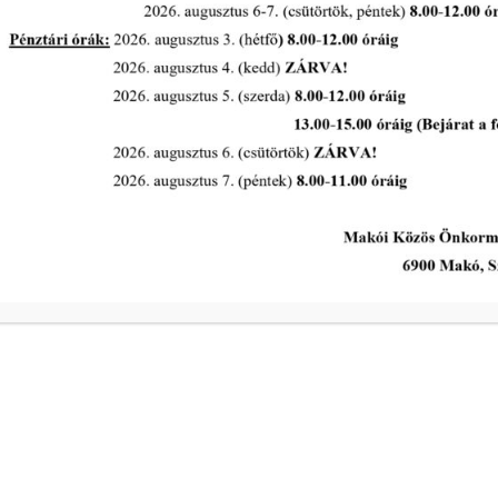
III. ütem várható kezdési időpontja: 2019. szeptember 30.