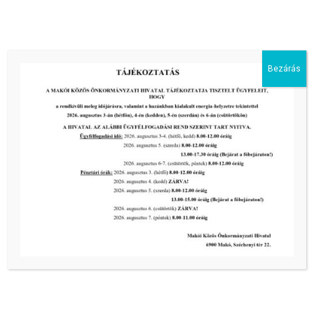
DTkH Nonprofit Kft. ügyfélkapcsolati pont
nyitvatartása 2026. július 22. és 2026. július 27. napján
tovább...
Bezárás
Kiemelt bejegyzések:
III. fokú hőségriadó –
önkormányzatunk a továbbiakban is
intézkedik a biztonságos ivóvíz- és
energiaellátás érdekében!
2026-08-05
III. fokú hőségriadó –
önkormányzatunk a továbbiakban is
intézkedik a biztonságos ivóvíz- és
energiaellátás érdekében!
2026-08-05