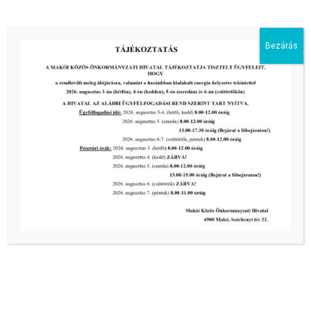
tovább...
Bezárás
Kiemelt bejegyzések:
III. fokú hőségriadó –
önkormányzatunk a továbbiakban is
intézkedik a biztonságos ivóvíz- és
energiaellátás érdekében!
2026-08-05
III. fokú hőségriadó –
önkormányzatunk a továbbiakban is
intézkedik a biztonságos ivóvíz- és
energiaellátás érdekében!
2026-08-05
III. fokú hőségriadó –
önkormányzatunk is intézkedik a