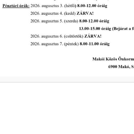
Ügyrendi és Pénzügyi Bizottság
rendes ülése 2026. június 23-án
tovább...
A Polgármesteri Hi
a
Hétfő
ivóvíz- és
Kedd
Szerda