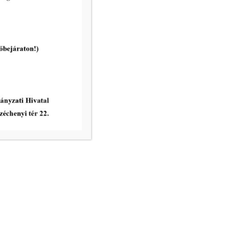
Ügyrendi és Pénzügyi Bizottság
rendes ülése 2026. május 19-én
tovább...
vatal ügyfélfogadási rendje:
8.00 – 12.00
nincs ügyfélfogadás
8.00 – 12.00, 13.00 – 17.30