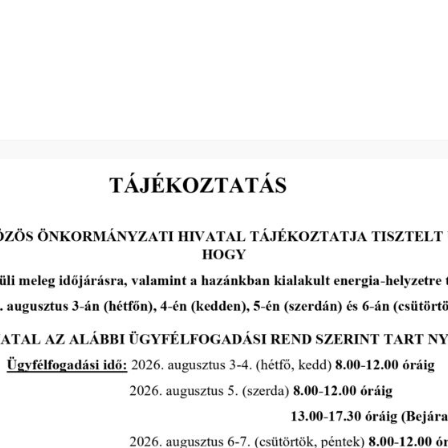
Dr. Hadik György s. k.
elnök
2026-06-17