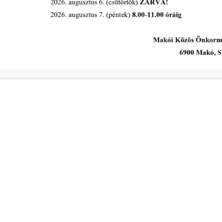
A Polgármesteri Hi
a
Hétfő
ivóvíz- és
Kedd
Szerda
a
Csütörtök
ivóvíz- és
Péntek
s intézkedik a
Makói Polgármeste
ekében!
Központi elérhetős
telefon:
+36 62 511 800