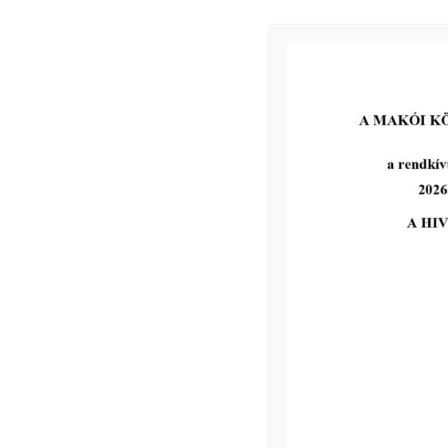
MVM tájékoztatás
tovább...