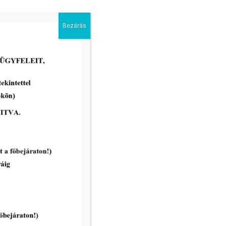
Bezárás
DTkH Nonprofit Kft.
ügyfélkapcsolati pont
nyitvatartása 2026. július 22. és
2026. július 27. napján
tovább...