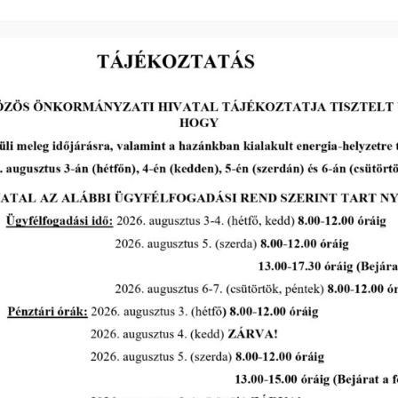
Makó város közterületein a
díszfák, cserjék növényvédelmi
permetezésére kerül sor 2026.
augusztus 5-7 között
tovább...