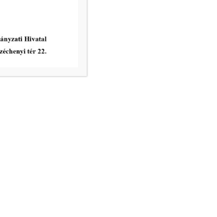
vatal ügyfélfogadási rendje:
8.00 – 12.00
nincs ügyfélfogadás
8.00 – 12.00, 13.00 – 17.30
nincs ügyfélfogadás
8.00 – 12.00
ri Hivatal telefonkönyve
égek:
– email:
info@mako.hu