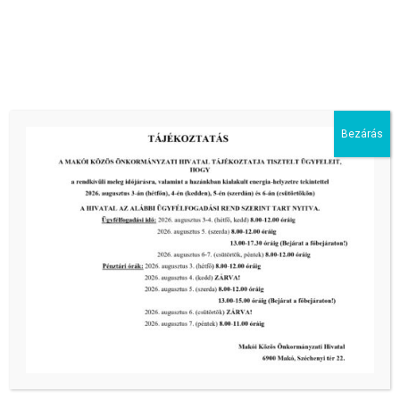
III. fokú hőségriadó –
önkormányzatunk a továbbiakban is
intézkedik a biztonságos ivóvíz- és
energiaellátás érdekében!
2026-08-05
III. fokú hőségriadó –
Bezárás
önkormányzatunk is intézkedik a
biztonságos ivóvíz- és energiaellátás
érdekében!
2026-08-05
HARMADFOKÚ HŐSÉGRIADÓ LÉP
ÉLETBE!
2026-08-05
2026-os programnaptár
2026-03-13
Aktuális hírek: