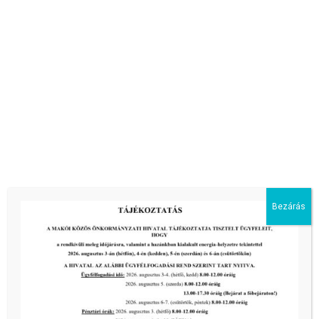
III. fokú hőségriadó – önkormányzatunk a továbbiakban
is intézkedik a biztonságos ivóvíz- és energiaellátás
érdekében!
tovább...
Bezárás
2026-08-05