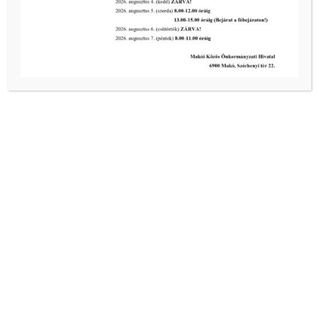
III. fokú hőségriadó – önkormányzatunk a továbbiakban
is intézkedik a biztonságos ivóvíz- és energiaellátás
érdekében!
tovább...
2026-08-05
III. fokú hőségriadó – önkormányzatunk is intézkedik a
biztonságos ivóvíz- és energiaellátás érdekében!