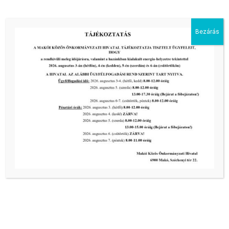
III. fokú hőségriadó – önkormányzatunk a továbbiakban
is intézkedik a biztonságos ivóvíz- és energiaellátás
Bezárás
érdekében!
tovább...
2026-08-05
III. fokú hőségriadó – önkormányzatunk is intézkedik a
biztonságos ivóvíz- és energiaellátás érdekében!