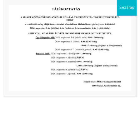
Bezárás
Kiemelt bejegyzések:
III. fokú hőségriadó –
önkormányzatunk a továbbiakban is
intézkedik a biztonságos ivóvíz- és
energiaellátás érdekében!
2026-08-05
III. fokú hőségriadó –
önkormányzatunk a továbbiakban is
intézkedik a biztonságos ivóvíz- és
energiaellátás érdekében!
2026-08-05
III. fokú hőségriadó –
önkormányzatunk is intézkedik a
biztonságos ivóvíz- és energiaellátás
érdekében!
2026-08-05