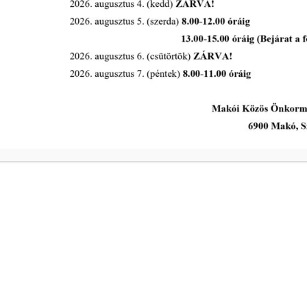
tovább...
A Polgármesteri Hi
a
Hétfő
ivóvíz- és
Kedd
Szerda
a
Csütörtök
ivóvíz- és
Péntek