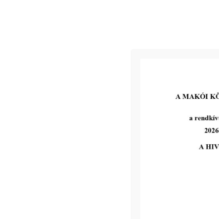
2026-07-13
Pályázat: MAKÓ, RUDNAY U. 3. A.
ÉPÜLET FÖLDSZINTI 17,09 m²
ALAPTERÜLETŰ
GARÁZSHELYISÉG