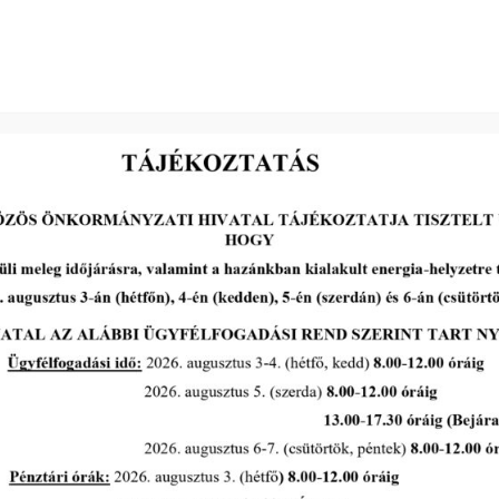
2026-07-13
Pályázat: MAKÓ, RUDNAY U. 2. A.
ÉP. A LH. ÉPÜLET FÖLDSZINTI 17,09
m² ALAPTERÜLETŰ
GARÁZSHELYISÉG