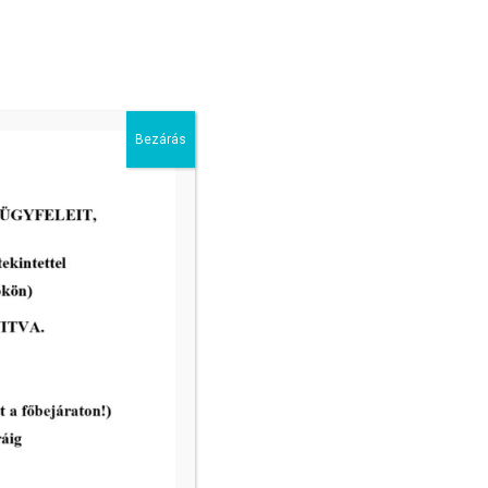
2026-07-03
Bezárás
Pályázati felhívás:MAKÓ, JÓZSET
ATTILA U. 2. FSZ. 3. ÉS MAKÓ,
JÓZSEF ATTILA U. 2. FSZ. 4. SZÁM
ALATTI ÖSSZESEN 257 m²
ALAPTERÜLETŰ, GALÉRIÁZOTT