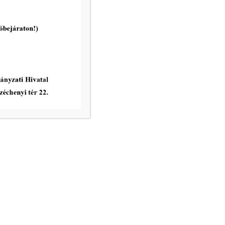
ÜZLETHELYISÉGEK
tovább...
vatal ügyfélfogadási rendje:
8.00 – 12.00
nincs ügyfélfogadás
8.00 – 12.00, 13.00 – 17.30
nincs ügyfélfogadás
8.00 – 12.00