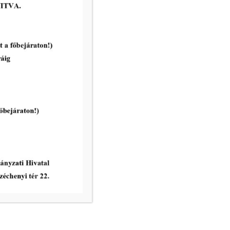
vatal ügyfélfogadási rendje:
8.00 – 12.00
nincs ügyfélfogadás
8.00 – 12.00, 13.00 – 17.30
nincs ügyfélfogadás
8.00 – 12.00
ri Hivatal telefonkönyve
égek: