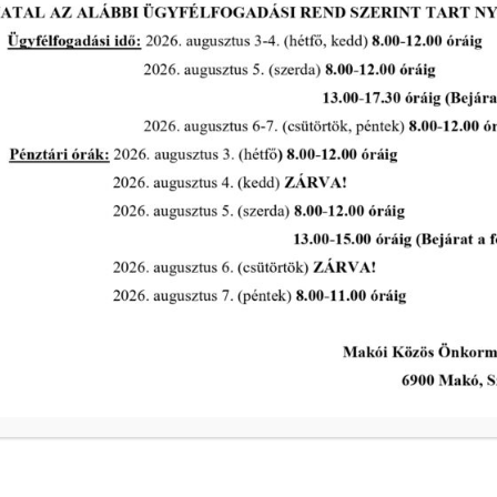
A Polgármesteri Hi
a
Hétfő
ivóvíz- és
Kedd
Szerda
a
Csütörtök
ivóvíz- és
Péntek
s intézkedik a
Makói Polgármeste
ekében!
Központi elérhetős