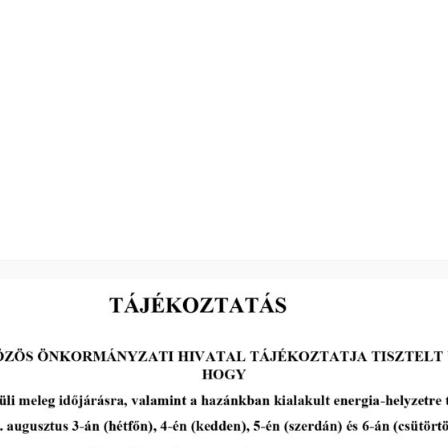
2026-08-05
III. fokú hőségriadó –
önkormányzatunk a
továbbiakban is intézkedik a
biztonságos ivóvíz- és
energiaellátás érdekében!
tovább...