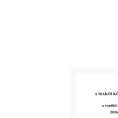
2026-08-05
III. fokú hőségriadó –
önkormányzatunk a
továbbiakban is intézkedik a
biztonságos ivóvíz- és
energiaellátás érdekében!
tovább...